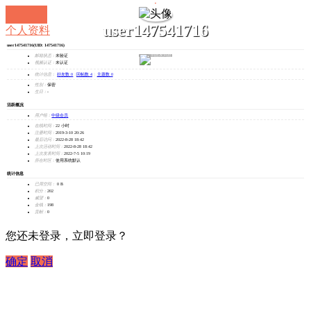
user147541716
个人资料
user147541716
(UID: 147541716)
发消息
邮箱状态：
未验证
视频认证：
未认证
统计信息：
好友数 0
|
回帖数 4
|
主题数 0
性别：
保密
生日：
-
活跃概况
用户组：
中级会员
在线时间：
22 小时
注册时间：
2019-3-10 20:26
最后访问：
2022-8-28 18:42
上次活动时间：
2022-8-28 18:42
上次发表时间：
2022-7-5 10:19
所在时区：
使用系统默认
统计信息
已用空间：
0 B
积分：
202
威望：
0
金钱：
198
贡献：
0
您还未登录，立即登录？
确定
取消