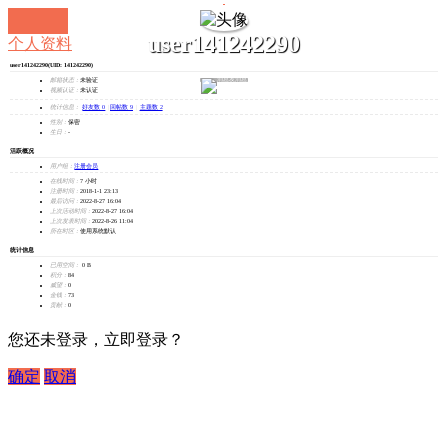
user141242290
个人资料
user141242290
(UID: 141242290)
发消息
邮箱状态：
未验证
视频认证：
未认证
统计信息：
好友数 0
|
回帖数 9
|
主题数 2
性别：
保密
生日：
-
活跃概况
用户组：
注册会员
在线时间：
7 小时
注册时间：
2018-1-1 23:13
最后访问：
2022-8-27 16:04
上次活动时间：
2022-8-27 16:04
上次发表时间：
2022-8-26 11:04
所在时区：
使用系统默认
统计信息
已用空间：
0 B
积分：
84
威望：
0
金钱：
73
贡献：
0
您还未登录，立即登录？
确定
取消