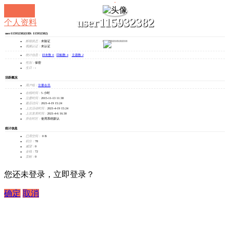
user115932382
个人资料
user115932382
(UID: 115932382)
发消息
邮箱状态：
未验证
视频认证：
未认证
统计信息：
好友数 0
|
回帖数 4
|
主题数 2
性别：
保密
生日：
-
活跃概况
用户组：
注册会员
在线时间：
5 小时
注册时间：
2015-11-13 11:38
最后访问：
2021-4-19 15:24
上次活动时间：
2021-4-19 15:24
上次发表时间：
2021-4-6 16:30
所在时区：
使用系统默认
统计信息
已用空间：
0 B
积分：
78
威望：
0
金钱：
72
贡献：
0
您还未登录，立即登录？
确定
取消