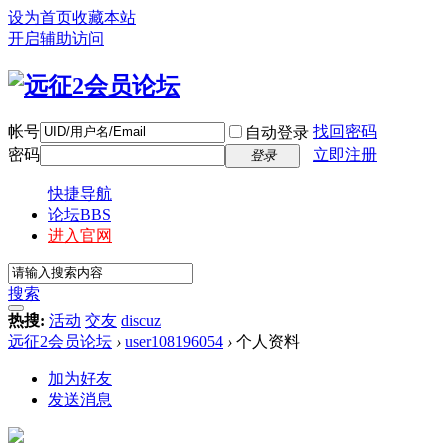
设为首页
收藏本站
开启辅助访问
帐号
找回密码
自动登录
密码
立即注册
登录
快捷导航
论坛
BBS
进入官网
搜索
热搜:
活动
交友
discuz
远征2会员论坛
›
user108196054
›
个人资料
加为好友
发送消息