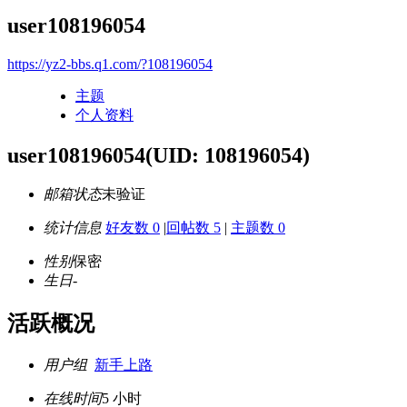
user108196054
https://yz2-bbs.q1.com/?108196054
主题
个人资料
user108196054
(UID: 108196054)
邮箱状态
未验证
统计信息
好友数 0
|
回帖数 5
|
主题数 0
性别
保密
生日
-
活跃概况
用户组
新手上路
在线时间
5 小时