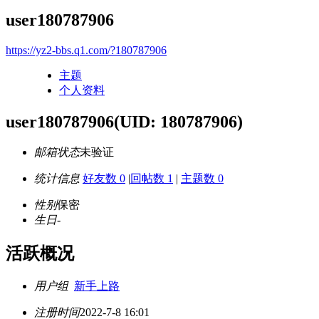
user180787906
https://yz2-bbs.q1.com/?180787906
主题
个人资料
user180787906
(UID: 180787906)
邮箱状态
未验证
统计信息
好友数 0
|
回帖数 1
|
主题数 0
性别
保密
生日
-
活跃概况
用户组
新手上路
注册时间
2022-7-8 16:01