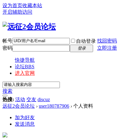
设为首页
收藏本站
开启辅助访问
帐号
找回密码
自动登录
密码
立即注册
登录
快捷导航
论坛
BBS
进入官网
搜索
热搜:
活动
交友
discuz
远征2会员论坛
›
user180787906
›
个人资料
加为好友
发送消息