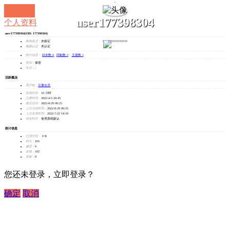
user177398304
个人资料
user177398304
(UID: 177398304)
发消息
邮箱状态：
未验证
视频认证：
未认证
统计信息：
好友数 0
|
回帖数 2
|
主题数 1
性别：
保密
生日：
-
活跃概况
用户组：
注册会员
在线时间：
10 小时
注册时间：
2022-4-5 20:45
最后访问：
2022-8-29 00:25
上次活动时间：
2022-8-29 00:25
上次发表时间：
2022-7-22 14:19
所在时区：
使用系统默认
统计信息
已用空间：
0 B
积分：
105
威望：
0
金钱：
102
贡献：
0
您还未登录，立即登录？
确定
取消