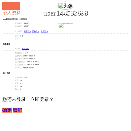
user144533698
个人资料
user144533698
(UID: 144533698)
发消息
邮箱状态：
未验证
视频认证：
未认证
统计信息：
好友数 0
|
回帖数 4
|
主题数 0
性别：
保密
生日：
-
活跃概况
用户组：
新手上路
在线时间：
1 小时
注册时间：
2018-7-30 23:45
最后访问：
2022-6-18 08:27
上次活动时间：
2022-6-18 08:27
上次发表时间：
2022-6-18 09:41
所在时区：
使用系统默认
统计信息
已用空间：
0 B
积分：
18
威望：
0
金钱：
14
贡献：
0
您还未登录，立即登录？
确定
取消