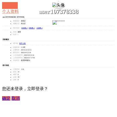
user107378338
个人资料
user107378338
(UID: 107378338)
发消息
邮箱状态：
未验证
视频认证：
未认证
统计信息：
好友数 0
|
回帖数 1
|
主题数 1
性别：
保密
生日：
-
活跃概况
用户组：
新手上路
在线时间：
3 小时
注册时间：
2015-6-23 22:11
最后访问：
2022-9-8 21:34
上次活动时间：
2022-9-8 21:34
上次发表时间：
2022-8-17 17:36
所在时区：
使用系统默认
统计信息
已用空间：
0 B
积分：
37
威望：
0
金钱：
35
贡献：
0
您还未登录，立即登录？
确定
取消