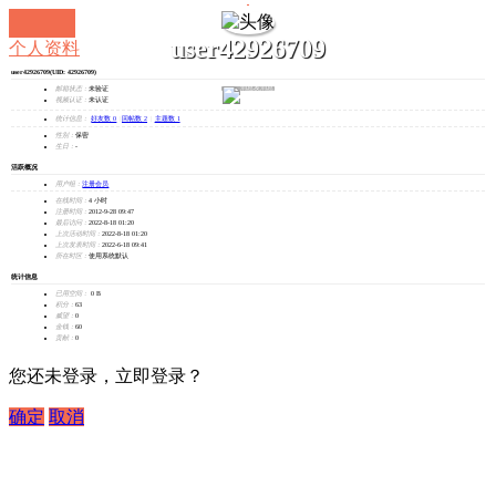
user42926709
个人资料
user42926709
(UID: 42926709)
发消息
邮箱状态：
未验证
视频认证：
未认证
统计信息：
好友数 0
|
回帖数 2
|
主题数 1
性别：
保密
生日：
-
活跃概况
用户组：
注册会员
在线时间：
4 小时
注册时间：
2012-9-28 09:47
最后访问：
2022-8-18 01:20
上次活动时间：
2022-8-18 01:20
上次发表时间：
2022-6-18 09:41
所在时区：
使用系统默认
统计信息
已用空间：
0 B
积分：
63
威望：
0
金钱：
60
贡献：
0
您还未登录，立即登录？
确定
取消