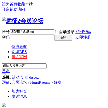
设为首页
收藏本站
开启辅助访问
帐号
找回密码
自动登录
密码
立即注册
登录
快捷导航
论坛
BBS
进入官网
搜索
热搜:
活动
交友
discuz
远征2会员论坛
›
HungRagan3
›
好友
加为好友
发送消息