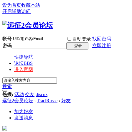
设为首页
收藏本站
开启辅助访问
帐号
找回密码
自动登录
密码
立即注册
登录
快捷导航
论坛
BBS
进入官网
搜索
热搜:
活动
交友
discuz
远征2会员论坛
›
TraciRusse
›
好友
加为好友
发送消息