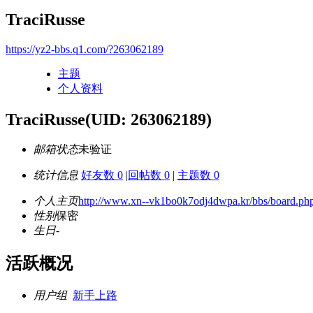
TraciRusse
https://yz2-bbs.q1.com/?263062189
主题
个人资料
TraciRusse
(UID: 263062189)
邮箱状态
未验证
统计信息
好友数 0
|
回帖数 0
|
主题数 0
个人主页
http://www.xn--vk1bo0k7odj4dwpa.kr/bbs/board.p
性别
保密
生日
-
活跃概况
用户组
新手上路