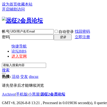
设为首页
收藏本站
开启辅助访问
帐号
找回密码
自动登录
密码
立即注册
登录
快捷导航
论坛
BBS
进入官网
搜索
热搜:
活动
交友
discuz
请先登录后才能继续浏览
Archiver
|
手机版
|
小黑屋
|
远征2会员论坛
GMT+8, 2026-8-8 13:21
, Processed in 0.019036 second(s), 0 queri