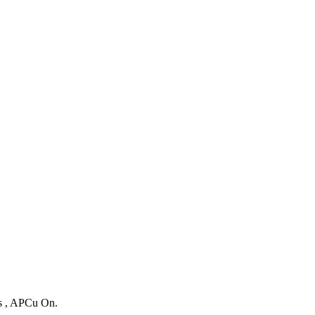
es , APCu On.