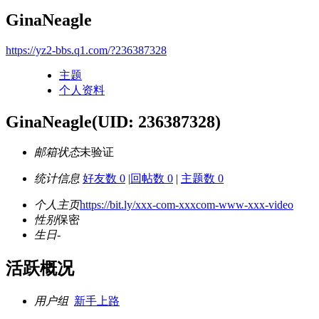
GinaNeagle
https://yz2-bbs.q1.com/?236387328
主题
个人资料
GinaNeagle
(UID: 236387328)
邮箱状态
未验证
统计信息
好友数 0
|
回帖数 0
|
主题数 0
个人主页
https://bit.ly/xxx-com-xxxcom-www-xxx-video
性别
保密
生日
-
活跃概况
用户组
新手上路