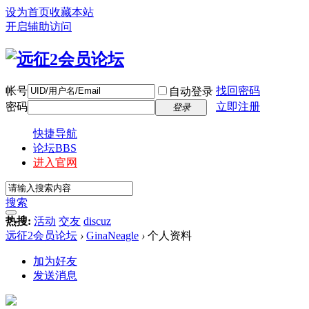
设为首页
收藏本站
开启辅助访问
帐号
找回密码
自动登录
密码
立即注册
登录
快捷导航
论坛
BBS
进入官网
搜索
热搜:
活动
交友
discuz
远征2会员论坛
›
GinaNeagle
›
个人资料
加为好友
发送消息