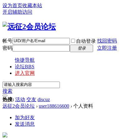
设为首页
收藏本站
开启辅助访问
帐号
找回密码
自动登录
密码
立即注册
登录
快捷导航
论坛
BBS
进入官网
搜索
热搜:
活动
交友
discuz
远征2会员论坛
›
user188616600
›
个人资料
加为好友
发送消息