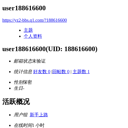
user188616600
https://yz2-bbs.q1.com/?188616600
主题
个人资料
user188616600
(UID: 188616600)
邮箱状态
未验证
统计信息
好友数 0
|
回帖数 0
|
主题数 1
性别
保密
生日
-
活跃概况
用户组
新手上路
在线时间
1 小时