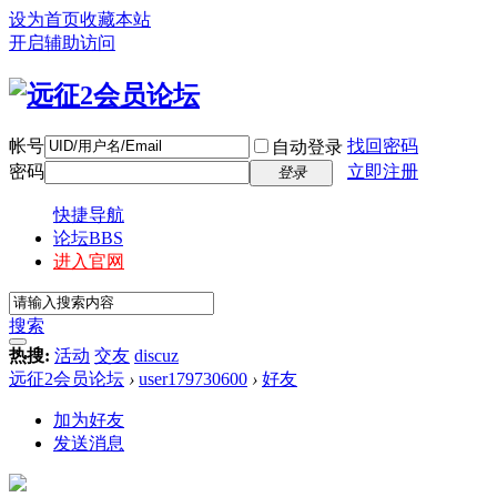
设为首页
收藏本站
开启辅助访问
帐号
找回密码
自动登录
密码
立即注册
登录
快捷导航
论坛
BBS
进入官网
搜索
热搜:
活动
交友
discuz
远征2会员论坛
›
user179730600
›
好友
加为好友
发送消息