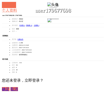
user179677698
个人资料
user179677698
(UID: 179677698)
发消息
邮箱状态：
未验证
视频认证：
未认证
统计信息：
好友数 0
|
回帖数 10
|
主题数 0
性别：
保密
生日：
-
活跃概况
用户组：
注册会员
在线时间：
4 小时
注册时间：
2022-6-15 23:48
最后访问：
2022-7-29 10:24
上次活动时间：
2022-7-29 10:24
上次发表时间：
2022-7-18 09:18
所在时区：
使用系统默认
统计信息
已用空间：
0 B
积分：
58
威望：
0
金钱：
48
贡献：
0
您还未登录，立即登录？
确定
取消