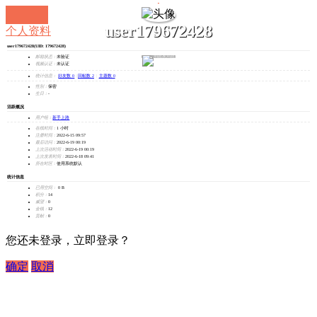
user179672428
个人资料
user179672428
(UID: 179672428)
发消息
邮箱状态：
未验证
视频认证：
未认证
统计信息：
好友数 0
|
回帖数 2
|
主题数 0
性别：
保密
生日：
-
活跃概况
用户组：
新手上路
在线时间：
1 小时
注册时间：
2022-6-15 09:57
最后访问：
2022-6-19 00:19
上次活动时间：
2022-6-19 00:19
上次发表时间：
2022-6-18 09:41
所在时区：
使用系统默认
统计信息
已用空间：
0 B
积分：
14
威望：
0
金钱：
12
贡献：
0
您还未登录，立即登录？
确定
取消