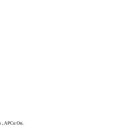
es , APCu On.