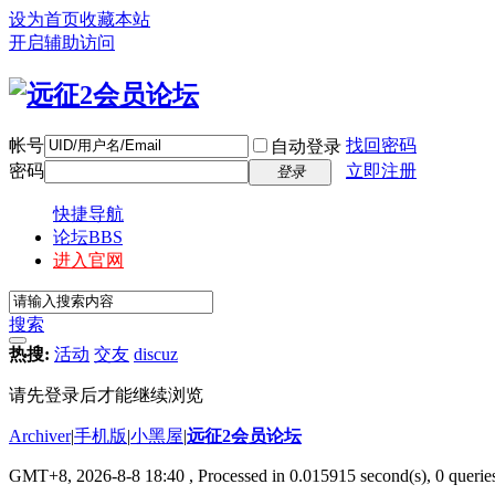
设为首页
收藏本站
开启辅助访问
帐号
找回密码
自动登录
密码
立即注册
登录
快捷导航
论坛
BBS
进入官网
搜索
热搜:
活动
交友
discuz
请先登录后才能继续浏览
Archiver
|
手机版
|
小黑屋
|
远征2会员论坛
GMT+8, 2026-8-8 18:40
, Processed in 0.015915 second(s), 0 queri