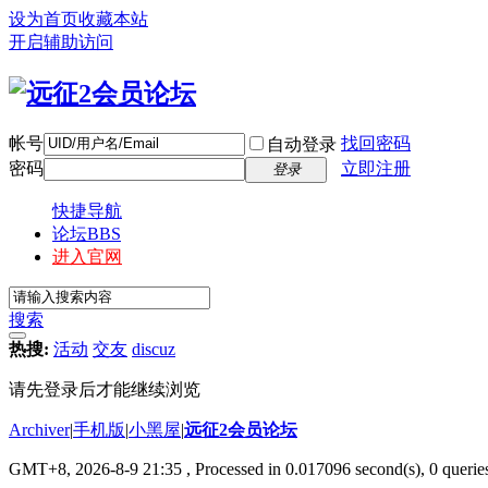
设为首页
收藏本站
开启辅助访问
帐号
找回密码
自动登录
密码
立即注册
登录
快捷导航
论坛
BBS
进入官网
搜索
热搜:
活动
交友
discuz
请先登录后才能继续浏览
Archiver
|
手机版
|
小黑屋
|
远征2会员论坛
GMT+8, 2026-8-9 21:35
, Processed in 0.017096 second(s), 0 queri