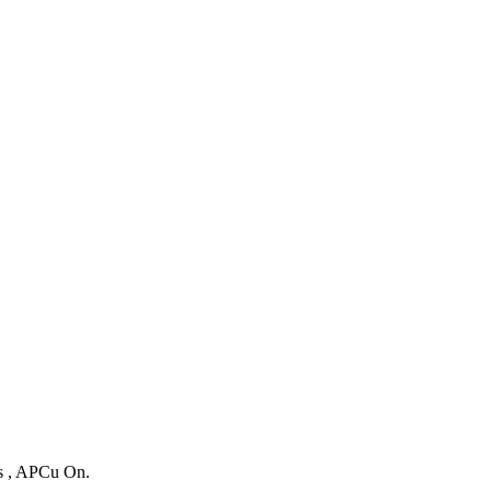
es , APCu On.