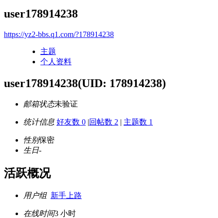
user178914238
https://yz2-bbs.q1.com/?178914238
主题
个人资料
user178914238
(UID: 178914238)
邮箱状态
未验证
统计信息
好友数 0
|
回帖数 2
|
主题数 1
性别
保密
生日
-
活跃概况
用户组
新手上路
在线时间
3 小时