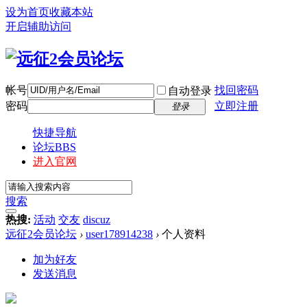
设为首页
收藏本站
开启辅助访问
帐号
找回密码
自动登录
密码
立即注册
登录
快捷导航
论坛
BBS
进入官网
搜索
热搜:
活动
交友
discuz
远征2会员论坛
›
user178914238
›
个人资料
加为好友
发送消息