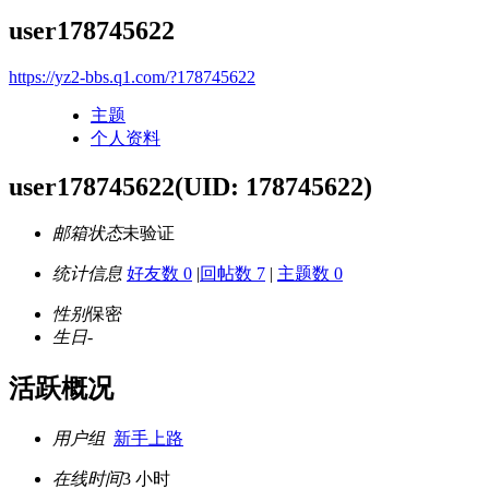
user178745622
https://yz2-bbs.q1.com/?178745622
主题
个人资料
user178745622
(UID: 178745622)
邮箱状态
未验证
统计信息
好友数 0
|
回帖数 7
|
主题数 0
性别
保密
生日
-
活跃概况
用户组
新手上路
在线时间
3 小时