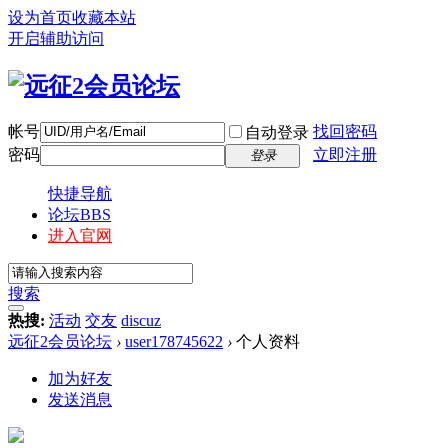
设为首页
收藏本站
开启辅助访问
帐号
找回密码
自动登录
密码
立即注册
登录
快捷导航
论坛
BBS
进入官网
搜索
热搜:
活动
交友
discuz
远征2会员论坛
›
user178745622
›
个人资料
加为好友
发送消息