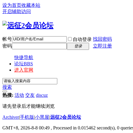
设为首页
收藏本站
开启辅助访问
帐号
找回密码
自动登录
密码
立即注册
登录
快捷导航
论坛
BBS
进入官网
搜索
热搜:
活动
交友
discuz
请先登录后才能继续浏览
Archiver
|
手机版
|
小黑屋
|
远征2会员论坛
GMT+8, 2026-8-8 00:49
, Processed in 0.015462 second(s), 0 queri