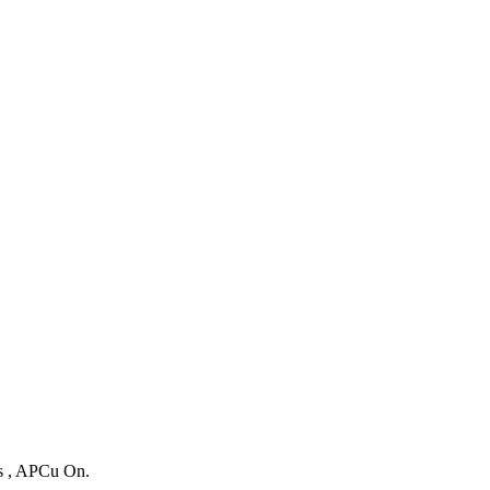
es , APCu On.