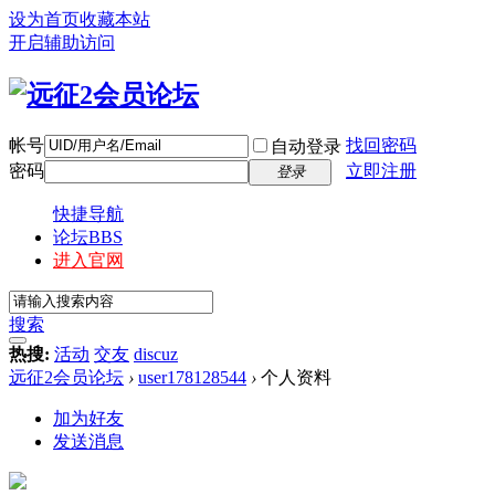
设为首页
收藏本站
开启辅助访问
帐号
找回密码
自动登录
密码
立即注册
登录
快捷导航
论坛
BBS
进入官网
搜索
热搜:
活动
交友
discuz
远征2会员论坛
›
user178128544
›
个人资料
加为好友
发送消息