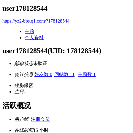
user178128544
https://yz2-bbs.q1.com/?178128544
主题
个人资料
user178128544
(UID: 178128544)
邮箱状态
未验证
统计信息
好友数 0
|
回帖数 11
|
主题数 1
性别
保密
生日
-
活跃概况
用户组
注册会员
在线时间
15 小时