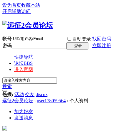
设为首页
收藏本站
开启辅助访问
帐号
找回密码
自动登录
密码
立即注册
登录
快捷导航
论坛
BBS
进入官网
搜索
热搜:
活动
交友
discuz
远征2会员论坛
›
user178059564
›
个人资料
加为好友
发送消息