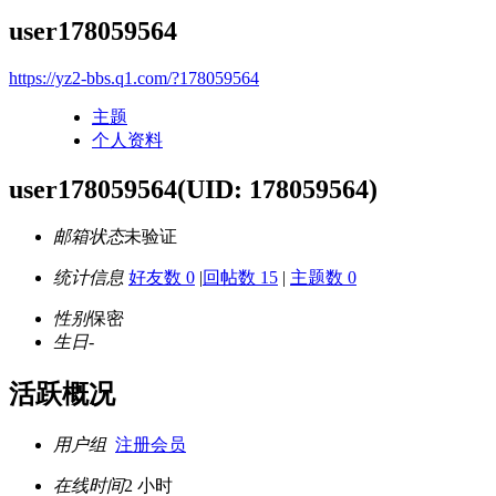
user178059564
https://yz2-bbs.q1.com/?178059564
主题
个人资料
user178059564
(UID: 178059564)
邮箱状态
未验证
统计信息
好友数 0
|
回帖数 15
|
主题数 0
性别
保密
生日
-
活跃概况
用户组
注册会员
在线时间
2 小时