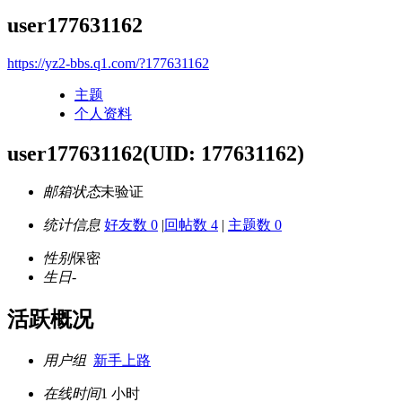
user177631162
https://yz2-bbs.q1.com/?177631162
主题
个人资料
user177631162
(UID: 177631162)
邮箱状态
未验证
统计信息
好友数 0
|
回帖数 4
|
主题数 0
性别
保密
生日
-
活跃概况
用户组
新手上路
在线时间
1 小时