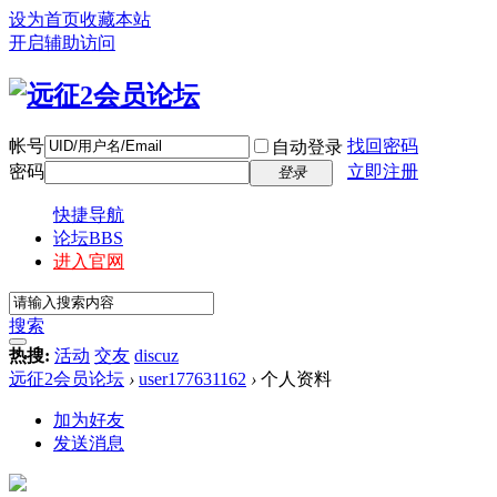
设为首页
收藏本站
开启辅助访问
帐号
找回密码
自动登录
密码
立即注册
登录
快捷导航
论坛
BBS
进入官网
搜索
热搜:
活动
交友
discuz
远征2会员论坛
›
user177631162
›
个人资料
加为好友
发送消息