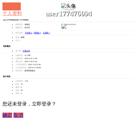
user177476094
个人资料
user177476094
(UID: 177476094)
发消息
邮箱状态：
未验证
视频认证：
未认证
统计信息：
好友数 0
|
回帖数 8
|
主题数 0
性别：
保密
生日：
-
活跃概况
用户组：
注册会员
在线时间：
10 小时
注册时间：
2022-4-10 11:48
最后访问：
2022-7-29 07:46
上次活动时间：
2022-7-29 07:46
上次发表时间：
2022-6-11 09:08
所在时区：
使用系统默认
统计信息
已用空间：
0 B
积分：
74
威望：
0
金钱：
66
贡献：
0
您还未登录，立即登录？
确定
取消