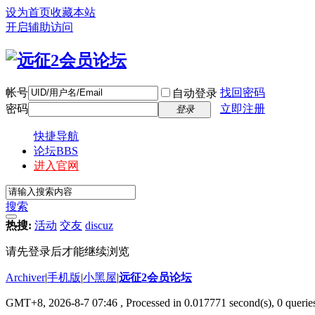
设为首页
收藏本站
开启辅助访问
帐号
找回密码
自动登录
密码
立即注册
登录
快捷导航
论坛
BBS
进入官网
搜索
热搜:
活动
交友
discuz
请先登录后才能继续浏览
Archiver
|
手机版
|
小黑屋
|
远征2会员论坛
GMT+8, 2026-8-7 07:46
, Processed in 0.017771 second(s), 0 queri