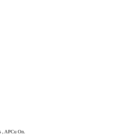
es , APCu On.