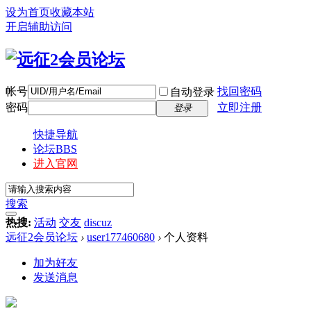
设为首页
收藏本站
开启辅助访问
帐号
找回密码
自动登录
密码
立即注册
登录
快捷导航
论坛
BBS
进入官网
搜索
热搜:
活动
交友
discuz
远征2会员论坛
›
user177460680
›
个人资料
加为好友
发送消息