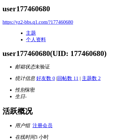
user177460680
https://yz2-bbs.q1.com/?177460680
主题
个人资料
user177460680
(UID: 177460680)
邮箱状态
未验证
统计信息
好友数 0
|
回帖数 11
|
主题数 2
性别
保密
生日
-
活跃概况
用户组
注册会员
在线时间
3 小时