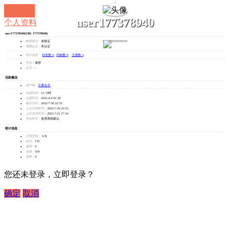
user177378940
个人资料
user177378940
(UID: 177378940)
发消息
邮箱状态：
未验证
视频认证：
未认证
统计信息：
好友数 0
|
回帖数 8
|
主题数 4
性别：
保密
生日：
-
活跃概况
用户组：
注册会员
在线时间：
13 小时
注册时间：
2022-4-4 01:28
最后访问：
2022-7-30 22:33
上次活动时间：
2022-7-29 22:55
上次发表时间：
2022-7-21 17:24
所在时区：
使用系统默认
统计信息
已用空间：
0 B
积分：
176
威望：
0
金钱：
164
贡献：
0
您还未登录，立即登录？
确定
取消