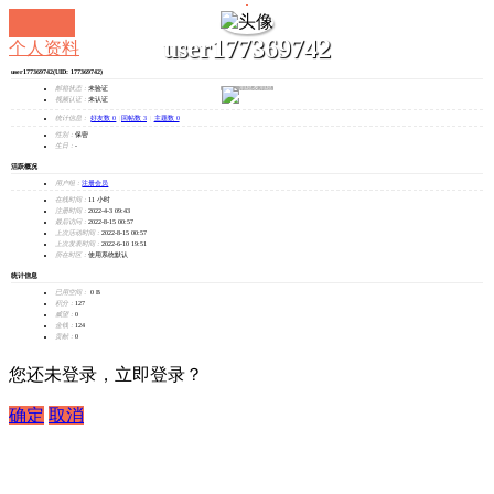
user177369742
个人资料
user177369742
(UID: 177369742)
发消息
邮箱状态：
未验证
视频认证：
未认证
统计信息：
好友数 0
|
回帖数 3
|
主题数 0
性别：
保密
生日：
-
活跃概况
用户组：
注册会员
在线时间：
11 小时
注册时间：
2022-4-3 09:43
最后访问：
2022-8-15 00:57
上次活动时间：
2022-8-15 00:57
上次发表时间：
2022-6-10 19:51
所在时区：
使用系统默认
统计信息
已用空间：
0 B
积分：
127
威望：
0
金钱：
124
贡献：
0
您还未登录，立即登录？
确定
取消