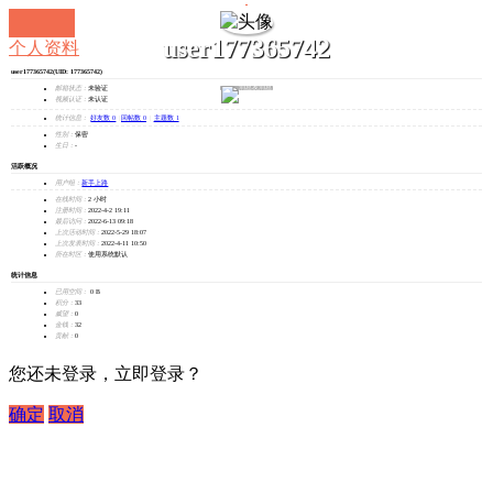
user177365742
个人资料
user177365742
(UID: 177365742)
发消息
邮箱状态：
未验证
视频认证：
未认证
统计信息：
好友数 0
|
回帖数 0
|
主题数 1
性别：
保密
生日：
-
活跃概况
用户组：
新手上路
在线时间：
2 小时
注册时间：
2022-4-2 19:11
最后访问：
2022-6-13 09:18
上次活动时间：
2022-5-29 18:07
上次发表时间：
2022-4-11 10:50
所在时区：
使用系统默认
统计信息
已用空间：
0 B
积分：
33
威望：
0
金钱：
32
贡献：
0
您还未登录，立即登录？
确定
取消