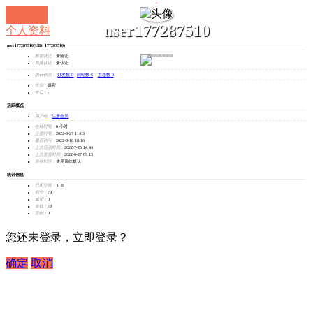
user177287510
个人资料
user177287510
(UID: 177287510)
发消息
邮箱状态：
未验证
视频认证：
未认证
统计信息：
好友数 0
|
回帖数 6
|
主题数 0
性别：
保密
生日：
-
活跃概况
用户组：
注册会员
在线时间：
6 小时
注册时间：
2022-3-27 11:03
最后访问：
2022-8-18 18:16
上次活动时间：
2022-7-25 14:44
上次发表时间：
2022-6-27 09:13
所在时区：
使用系统默认
统计信息
已用空间：
0 B
积分：
79
威望：
0
金钱：
73
贡献：
0
您还未登录，立即登录？
确定
取消