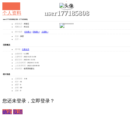
user177185808
个人资料
user177185808
(UID: 177185808)
发消息
邮箱状态：
未验证
视频认证：
未认证
统计信息：
好友数 0
|
回帖数 0
|
主题数 1
性别：
保密
生日：
-
活跃概况
用户组：
注册会员
在线时间：
5 小时
注册时间：
2022-3-23 11:58
最后访问：
2022-8-1 11:55
上次活动时间：
2022-8-1 11:55
上次发表时间：
2022-3-28 09:50
所在时区：
使用系统默认
统计信息
已用空间：
0 B
积分：
61
威望：
0
金钱：
60
贡献：
0
您还未登录，立即登录？
确定
取消