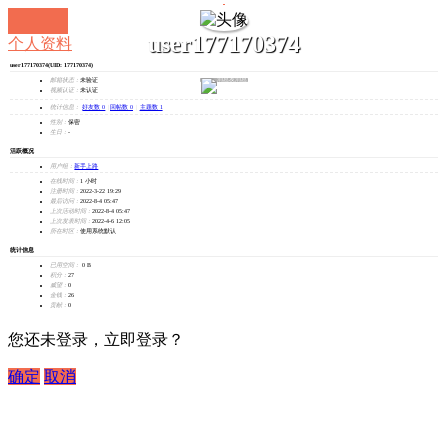
user177170374
个人资料
user177170374
(UID: 177170374)
发消息
邮箱状态：
未验证
视频认证：
未认证
统计信息：
好友数 0
|
回帖数 0
|
主题数 1
性别：
保密
生日：
-
活跃概况
用户组：
新手上路
在线时间：
1 小时
注册时间：
2022-3-22 19:29
最后访问：
2022-8-4 05:47
上次活动时间：
2022-8-4 05:47
上次发表时间：
2022-4-6 12:05
所在时区：
使用系统默认
统计信息
已用空间：
0 B
积分：
27
威望：
0
金钱：
26
贡献：
0
您还未登录，立即登录？
确定
取消