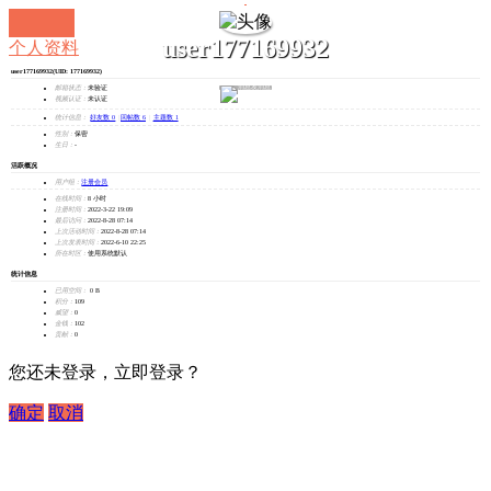
user177169932
个人资料
user177169932
(UID: 177169932)
发消息
邮箱状态：
未验证
视频认证：
未认证
统计信息：
好友数 0
|
回帖数 6
|
主题数 1
性别：
保密
生日：
-
活跃概况
用户组：
注册会员
在线时间：
8 小时
注册时间：
2022-3-22 19:09
最后访问：
2022-8-28 07:14
上次活动时间：
2022-8-28 07:14
上次发表时间：
2022-6-10 22:25
所在时区：
使用系统默认
统计信息
已用空间：
0 B
积分：
109
威望：
0
金钱：
102
贡献：
0
您还未登录，立即登录？
确定
取消