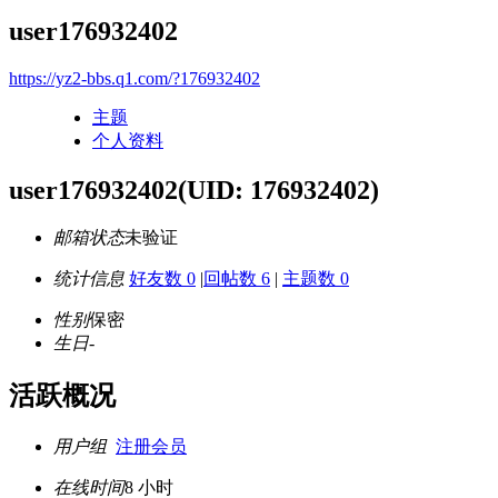
user176932402
https://yz2-bbs.q1.com/?176932402
主题
个人资料
user176932402
(UID: 176932402)
邮箱状态
未验证
统计信息
好友数 0
|
回帖数 6
|
主题数 0
性别
保密
生日
-
活跃概况
用户组
注册会员
在线时间
8 小时