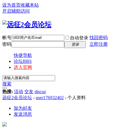
设为首页
收藏本站
开启辅助访问
帐号
找回密码
自动登录
密码
立即注册
登录
快捷导航
论坛
BBS
进入官网
搜索
热搜:
活动
交友
discuz
远征2会员论坛
›
user176932402
›
个人资料
加为好友
发送消息