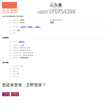
user176754398
个人资料
user176754398
(UID: 176754398)
发消息
邮箱状态：
未验证
视频认证：
未认证
统计信息：
好友数 0
|
回帖数 7
|
主题数 1
性别：
保密
生日：
-
活跃概况
用户组：
注册会员
在线时间：
8 小时
注册时间：
2022-3-11 10:56
最后访问：
2022-6-22 22:26
上次活动时间：
2022-6-22 22:26
上次发表时间：
2022-4-22 09:41
所在时区：
使用系统默认
统计信息
已用空间：
0 B
积分：
76
威望：
0
金钱：
68
贡献：
0
您还未登录，立即登录？
确定
取消