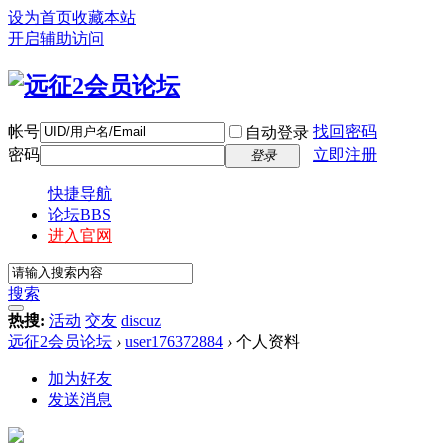
设为首页
收藏本站
开启辅助访问
帐号
找回密码
自动登录
密码
立即注册
登录
快捷导航
论坛
BBS
进入官网
搜索
热搜:
活动
交友
discuz
远征2会员论坛
›
user176372884
›
个人资料
加为好友
发送消息