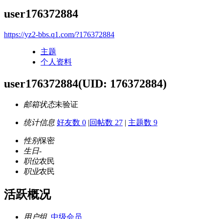
user176372884
https://yz2-bbs.q1.com/?176372884
主题
个人资料
user176372884
(UID: 176372884)
邮箱状态
未验证
统计信息
好友数 0
|
回帖数 27
|
主题数 9
性别
保密
生日
-
职位
农民
职业
农民
活跃概况
用户组
中级会员