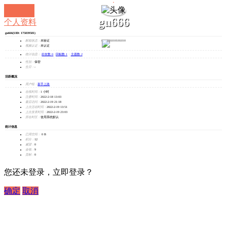
gu666
个人资料
gu666
(UID: 175839581)
发消息
邮箱状态：
未验证
视频认证：
未认证
统计信息：
好友数 0
|
回帖数 1
|
主题数 2
性别：
保密
生日：
-
活跃概况
用户组：
新手上路
在线时间：
1 小时
注册时间：
2022-2-18 13:03
最后访问：
2022-2-19 21:18
上次活动时间：
2022-2-19 13:51
上次发表时间：
2022-2-19 23:03
所在时区：
使用系统默认
统计信息
已用空间：
0 B
积分：
12
威望：
0
金钱：
9
贡献：
0
您还未登录，立即登录？
确定
取消