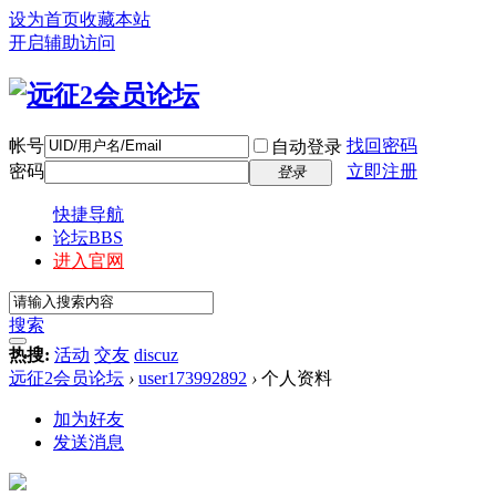
设为首页
收藏本站
开启辅助访问
帐号
找回密码
自动登录
密码
立即注册
登录
快捷导航
论坛
BBS
进入官网
搜索
热搜:
活动
交友
discuz
远征2会员论坛
›
user173992892
›
个人资料
加为好友
发送消息