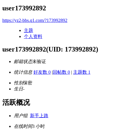
user173992892
https://yz2-bbs.q1.com/?173992892
主题
个人资料
user173992892
(UID: 173992892)
邮箱状态
未验证
统计信息
好友数 0
|
回帖数 0
|
主题数 1
性别
保密
生日
-
活跃概况
用户组
新手上路
在线时间
3 小时