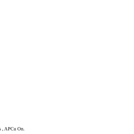
es , APCu On.