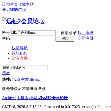
设为首页
收藏本站
开启辅助访问
帐号
找回密码
自动登录
密码
立即注册
登录
快捷导航
论坛
BBS
进入官网
搜索
热搜:
活动
交友
discuz
请先登录后才能继续浏览
Archiver
|
手机版
|
小黑屋
|
远征2会员论坛
GMT+8, 2026-8-7 15:23
, Processed in 0.017025 second(s), 0 queri