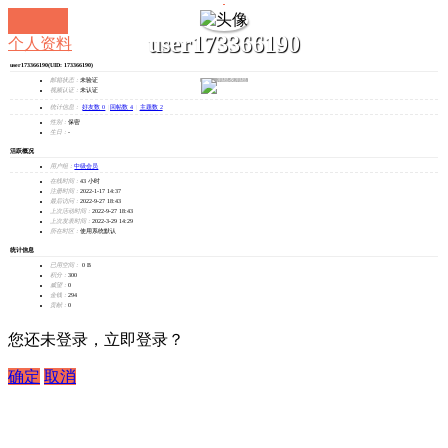
user173366190
个人资料
user173366190
(UID: 173366190)
发消息
邮箱状态：
未验证
视频认证：
未认证
统计信息：
好友数 0
|
回帖数 4
|
主题数 2
性别：
保密
生日：
-
活跃概况
用户组：
中级会员
在线时间：
43 小时
注册时间：
2022-1-17 14:37
最后访问：
2022-9-27 18:43
上次活动时间：
2022-9-27 18:43
上次发表时间：
2022-3-29 14:29
所在时区：
使用系统默认
统计信息
已用空间：
0 B
积分：
300
威望：
0
金钱：
294
贡献：
0
您还未登录，立即登录？
确定
取消