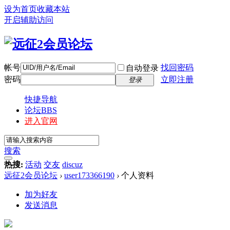
设为首页
收藏本站
开启辅助访问
帐号
找回密码
自动登录
密码
立即注册
登录
快捷导航
论坛
BBS
进入官网
搜索
热搜:
活动
交友
discuz
远征2会员论坛
›
user173366190
›
个人资料
加为好友
发送消息