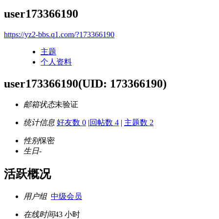
user173366190
https://yz2-bbs.q1.com/?173366190
主题
个人资料
user173366190
(UID: 173366190)
邮箱状态
未验证
统计信息
好友数 0
|
回帖数 4
|
主题数 2
性别
保密
生日
-
活跃概况
用户组
中级会员
在线时间
43 小时