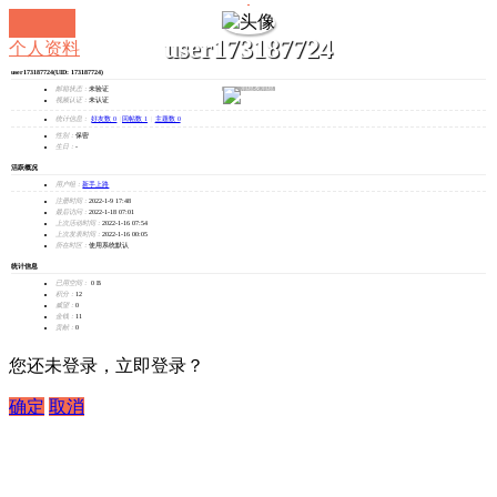
user173187724
个人资料
user173187724
(UID: 173187724)
发消息
邮箱状态：
未验证
视频认证：
未认证
统计信息：
好友数 0
|
回帖数 1
|
主题数 0
性别：
保密
生日：
-
活跃概况
用户组：
新手上路
注册时间：
2022-1-9 17:48
最后访问：
2022-1-18 07:01
上次活动时间：
2022-1-16 07:54
上次发表时间：
2022-1-16 00:05
所在时区：
使用系统默认
统计信息
已用空间：
0 B
积分：
12
威望：
0
金钱：
11
贡献：
0
您还未登录，立即登录？
确定
取消