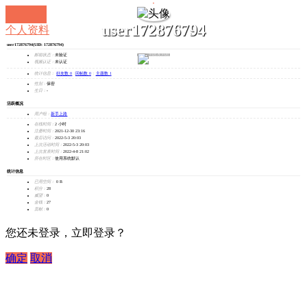
user172876794
个人资料
user172876794
(UID: 172876794)
发消息
邮箱状态：
未验证
视频认证：
未认证
统计信息：
好友数 0
|
回帖数 0
|
主题数 1
性别：
保密
生日：
-
活跃概况
用户组：
新手上路
在线时间：
2 小时
注册时间：
2021-12-30 23:16
最后访问：
2022-5-3 20:03
上次活动时间：
2022-5-3 20:03
上次发表时间：
2022-4-8 21:02
所在时区：
使用系统默认
统计信息
已用空间：
0 B
积分：
28
威望：
0
金钱：
27
贡献：
0
您还未登录，立即登录？
确定
取消