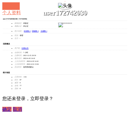
user172742030
个人资料
user172742030
(UID: 172742030)
发消息
邮箱状态：
未验证
视频认证：
未认证
统计信息：
好友数 0
|
回帖数 9
|
主题数 1
性别：
保密
生日：
-
活跃概况
用户组：
注册会员
在线时间：
7 小时
注册时间：
2021-12-25 20:50
最后访问：
2022-6-18 14:41
上次活动时间：
2022-6-18 14:41
上次发表时间：
2022-4-16 13:04
所在时区：
使用系统默认
统计信息
已用空间：
0 B
积分：
87
威望：
0
金钱：
77
贡献：
0
您还未登录，立即登录？
确定
取消