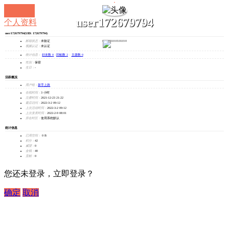
user172679794
个人资料
user172679794
(UID: 172679794)
发消息
邮箱状态：
未验证
视频认证：
未认证
统计信息：
好友数 0
|
回帖数 2
|
主题数 0
性别：
保密
生日：
-
活跃概况
用户组：
新手上路
在线时间：
3 小时
注册时间：
2021-12-23 21:22
最后访问：
2022-3-2 09:12
上次活动时间：
2022-3-2 09:12
上次发表时间：
2022-2-9 08:01
所在时区：
使用系统默认
统计信息
已用空间：
0 B
积分：
42
威望：
0
金钱：
40
贡献：
0
您还未登录，立即登录？
确定
取消