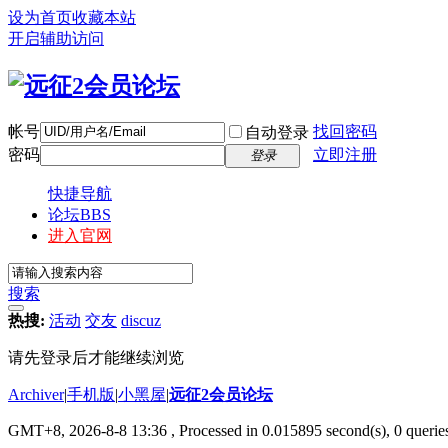
设为首页
收藏本站
开启辅助访问
帐号
找回密码
自动登录
密码
立即注册
登录
快捷导航
论坛
BBS
进入官网
搜索
热搜:
活动
交友
discuz
请先登录后才能继续浏览
Archiver
|
手机版
|
小黑屋
|
远征2会员论坛
GMT+8, 2026-8-8 13:36
, Processed in 0.015895 second(s), 0 queri