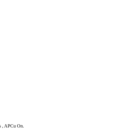
es , APCu On.