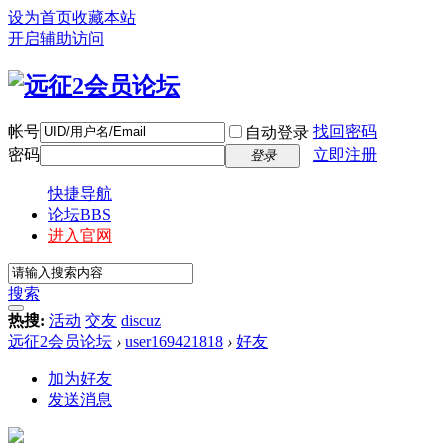
设为首页
收藏本站
开启辅助访问
帐号
找回密码
自动登录
密码
立即注册
登录
快捷导航
论坛
BBS
进入官网
搜索
热搜:
活动
交友
discuz
远征2会员论坛
›
user169421818
›
好友
加为好友
发送消息